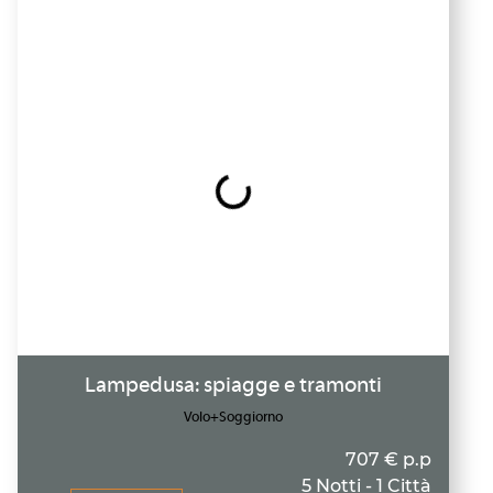
Lampedusa: spiagge e tramonti
Volo+Soggiorno
707 € p.p
5 Notti - 1 Città