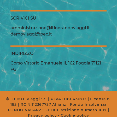
SCRIVICI SU
amministrazione@itinerandoviaggi.it
demoviaggi@pec.it
INDIRIZZO
Corso Vittorio Emanuele II, 162 Foggia 71121
FG
© DE.MO. Viaggi Srl
| P.IVA 03811430713
| Licenza n.
185
| RC N.112367737 Allianz
| Fondo Insolvenza
FONDO VACANZE FELICI Iscrizione numero 1619
|
Privacy policy
-
Cookie policy